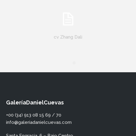
cv Zhang Dali
GaleríaDanielCuevas
+00 (34) 913 08 15 69 / 70
info@galeriadanielcuevas.com
Santa Engracia, 6 – Bajo Centro