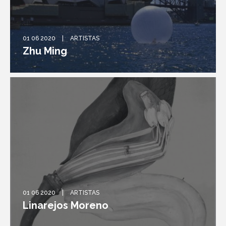
01 06 2020
ARTISTAS
Zhu Ming
01 06 2020
ARTISTAS
Linarejos Moreno
01 06 2020
ARTISTAS
Eduardo Nave