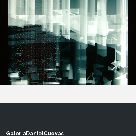
GaleríaDanielCuevas