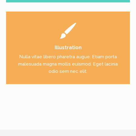
Illustration
Nulla vitae libero pharetra augue. Etiam porta
malesuada magna mollis euismod. Eget lacinia
odio sem nec elit.