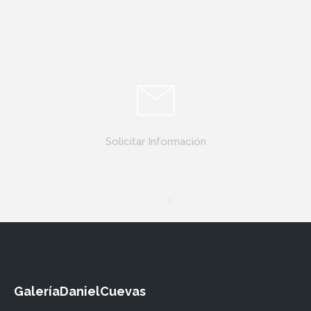
Solicitar Información
GaleríaDanielCuevas