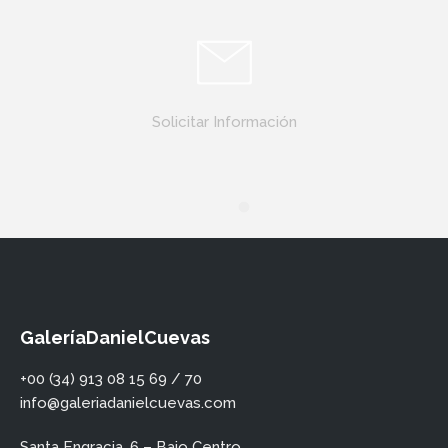
Solicitar Información
GaleríaDanielCuevas
+00 (34) 913 08 15 69 / 70
info@galeriadanielcuevas.com
Santa Engracia, 6 – Bajo Centro