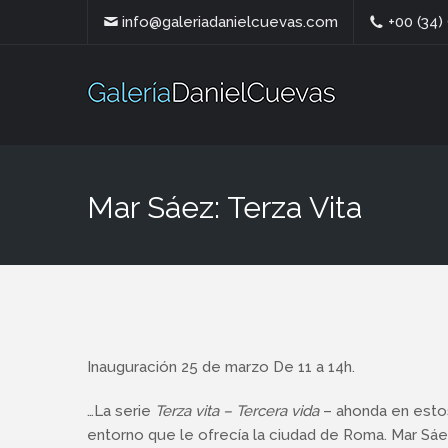
info@galeriadanielcuevas.com
+00 (34)
Mar Sáez: Terza Vita
Inauguración 25 de marzo De 11 a 14h.
…La serie
Terza vita – Tercera vida
– ahonda en estos
entorno que le ofrecía la ciudad de Roma. Mar Sáez