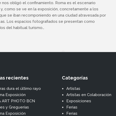
ue nos obligó el confinamiento. Roma es el escenario
 y, como se ve en la exposición, concretamente a los
 que se iban recomponiendo en una ciudad atravesada por
cas. Los espacios fotografiados se presentan como
dos del habitual turismo…
as recientes
Categorías
ras dura el último rayo
Artistas
ma Exposición
Artistas en Colaboración
A ART PHOTO BCN
Exposiciones
tes y Greguerías
Ferias
ma Exposición
Ferias