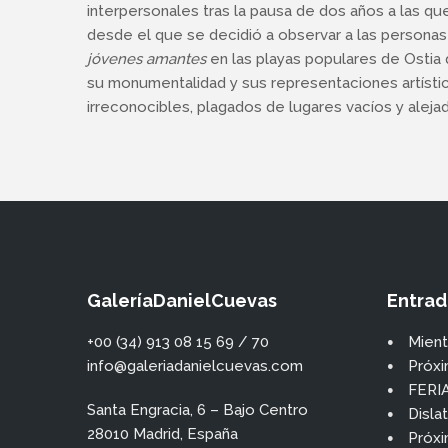
interpersonales tras la pausa de dos años a las q
desde el que se decidió a observar a las personas
jóvenes amantes
en las playas populares de Ostia
su monumentalidad y sus representaciones artísti
irreconocibles, plagados de lugares vacíos y aleja
GaleríaDanielCuevas
Entrad
+00 (34) 913 08 15 69 / 70
Mient
info@galeriadanielcuevas.com
Próxi
FERI
Santa Engracia, 6 – Bajo Centro
Disla
28010 Madrid, España
Próxi