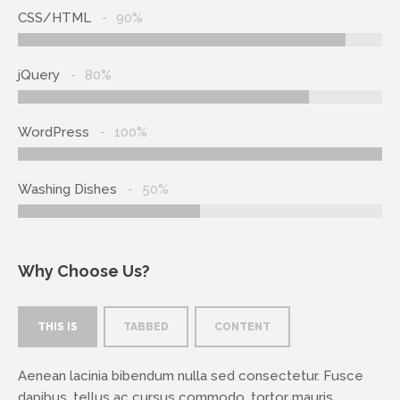
CSS/HTML
90%
jQuery
80%
WordPress
100%
Washing Dishes
50%
Why Choose Us?
THIS IS
TABBED
CONTENT
Aenean lacinia bibendum nulla sed consectetur. Fusce
dapibus, tellus ac cursus commodo, tortor mauris