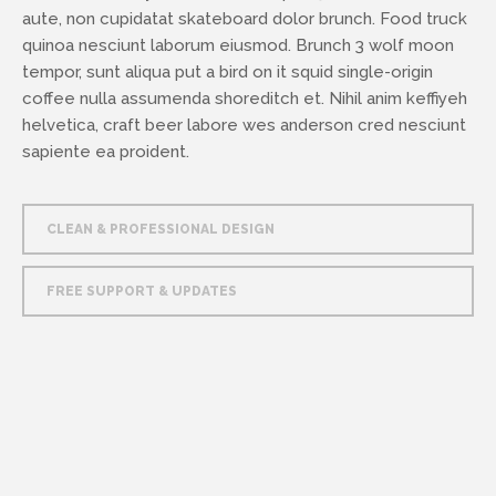
aute, non cupidatat skateboard dolor brunch. Food truck
quinoa nesciunt laborum eiusmod. Brunch 3 wolf moon
tempor, sunt aliqua put a bird on it squid single-origin
coffee nulla assumenda shoreditch et. Nihil anim keffiyeh
helvetica, craft beer labore wes anderson cred nesciunt
sapiente ea proident.
CLEAN & PROFESSIONAL DESIGN
FREE SUPPORT & UPDATES