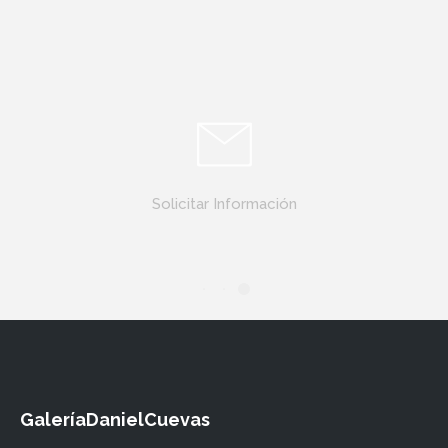
Solicitar Información
GaleríaDanielCuevas